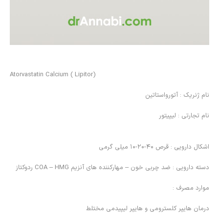
(Atorvastatin Calcium ( Lipitor
نام ژنريك : آتورواستاتين
نام تجارتي : ليپيتور
اشكال دارويي : قرص ۴۰-۲۰-۱۰ میلی گرمی
دسته دارويي : ضد چربي خون – مهاركننده هاي آنزيم COA – HMG ردوكتاز
موارد مصرف :
درمان هايپر كلسترومي و هايپر ليپيدمي مختلط