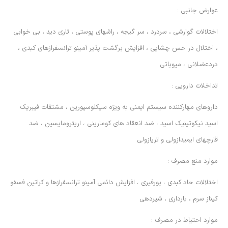
عوارض جانبي :
اختلالات گوارشي ، سردرد ، سر گيجه ، راشهاي پوستي ، تاري ديد ، بي خوابي
، اختلال در حس چشايي ، افزايش برگشت پذير آمينو ترانسفرازهاي كبدي ،
دردعضلاني ، ميوپاتي
تداخلات دارويي :
داروهاي مهاركننده سيستم ايمني به ويژه سيكلوسپورين ، مشتقات فيبريك
اسيد نيكوتينيك اسيد ، ضد انعقاد هاي كوماريني ، اريترومايسين ، ضد
قارچهاي ايميدازولي و تريازولي
موارد منع مصرف :
اختلالات حاد كبدي ، پورفيري ، افزايش دائمي آمينو ترانسفرازها و كراتين فسفو
كيناز سرم ، بارداري ، شيردهي
موارد احتياط در مصرف :