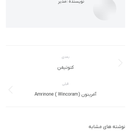
نویسنده :
مدیر
ناوبری
بعدی
مطلب
نوشته
کتوتیفن
بعدی:
قبلی
پست
آمرینون (Amrinone ( Wincoram
قبلی:
نوشته های مشابه