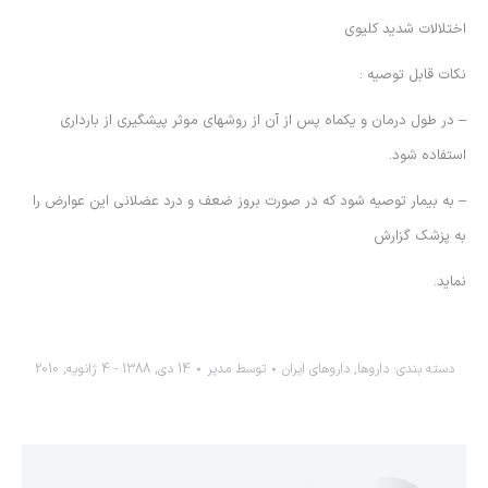
اختلالات شديد كليوي
نكات قابل توصيه :
– در طول درمان و يكماه پس از آن از روشهاي موثر پيشگيري از بارداري
استفاده شود.
– به بيمار توصيه شود كه در صورت بروز ضعف و درد عضلاني اين عوارض را
به پزشك گزارش
نمايد.
دسته بندی:
داروها
,
داروهاي ايران
توسط
مدیر
14 دی, 1388 - 4 ژانویه, 2010