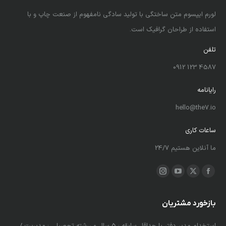
لورم ایپسوم متن ساختگی با تولید سادگی نامفهوم از صنعت چاپ و با
استفاده از طراحان گرافیک است.
تلفن
4587 123 0912
رایانامه
hello@the7.io
ساعات کاری
ما آنلاین هستیم 24/7
ما را دنبال کنید در:
X
فیسبوک
یوتیوب
اینستاگرام
باز
باز
باز
باز
کردن
کردن
کردن
کردن
بازخورد مشتریان
برگه
برگه
برگه
برگه