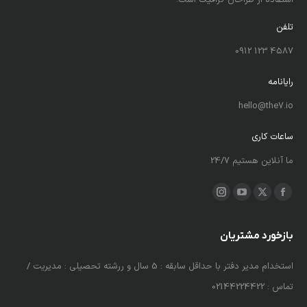
استفاده از طراحان گرافیک است.
تلفن
4587 123 0912
رایانامه
hello@the7.io
ساعات کاری
ما آنلاین هستیم 24/7
ما را دنبال کنید در:
X
فیسبوک
یوتیوب
اینستاگرام
باز
باز
باز
باز
کردن
کردن
کردن
کردن
بازخورد مشتریان
برگه
برگه
برگه
برگه
 و
استخدام مدیر دفتر با حداقل سابقه : 5 سال و ررشته تحصیلی : مدیریت /
لورم
در
در
در
در
خت
تماس : 02144224422
استف
پنجره
پنجره
پنجره
پنجره
جدید
جدید
جدید
جدید