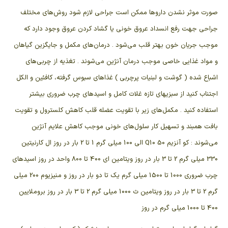
صورت موثر نشدن داروها ممکن است جراحی لازم شود روش‌های مختلف
جراحی جهت رفع انسداد عروق خونی یا گشاد کردن عروق وجود دارد که
موجب جریان خون بهتر قلب می‌شود . درمان‌های مکمل و جایگزین گیاهان
و مواد غذایی خاصی موجب درمان آنژین می‌شوند . تغذیه از چربی‌های
اشباع شده ( گوشت و لبنیات پرچربی ) غذاهای سبوس گرفته، کافئین و الکل
اجتناب کنید از سبزیهای تازه غلات کامل و اسیدهای چرب ضروری بیشتر
استفاده کنید . مکمل‌های زیر با تقویت عضله قلب کاهش کلسترول و تقویت
بافت همبند و تسهیل کار سلول‌های خونی موجب کاهش علایم آنژین
می‌شوند : کو آنزیم Q10 50 الی 100 میلی گرم 1 تا 2 بار در روز ال کارنیتین
330 میلی گرم 2 تا 3 بار در روز ویتامین ای 400 تا 800 واحد در روز اسیدهای
چرب ضروری 1000 تا 1500 میلی گرم یک تا دو بار در روز و منیزیوم 200 میلی
گرم 2 تا 3 بار در روز ویتامین ث 1000 میلی گرم 2 تا 3 بار در روز بروملایین
400 تا 1000 میلی گرم در روز