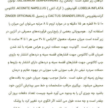
گیاهان زیر مفید است : یاسمن زرد GELSEMIUM SEMPERVIRENS، توتون
LOBELIA INFLATA، آقونیطون ( گرگ کش ) ACONITE NAPELLUS، کاکتوس
گراندیفلوروس CACTUS GRANDIFLORUS و زنجبیل ZINGER OFFICINALIS
10 تا 20 قطره هر 15 دقیقه و در موارد لزوم تا 8 مرتبه می‌توان این میزان را
استفاده کرد . هومیوپاتی بعضی از رایج‌ترین فرآورده‌های مصرفی در آنژین در
زیر آمده است میزان مصرف معمول 12ایکس تا 30 سی هر 1 تا 4 ساعت تا
بهبود علایم است . آکونیت جهت حملات ترس و هراس همراه با تند شدن
ضربان قلب کاکتوس جهت فشارهای قفسه سینه و دردهای انتشار به بازوی
چپ کاکتوس جهت فشارهای قفسه سینه و دردهای دارای انتشار به بازوها و
حملات سردرد نبض دار طب سوزنی طب سوزنی در بهبود علایم و درمان
بیماری زمینه ای مفید است . ماساژ موجب بهبود جریان خون به بافت‌های
محیطی میشود . پیگیری مراقب مشخصات و خط سیر پیدایش آنژین خود
باشید چه چیزی آن را به وجود می آورد شبیه چیست تعداد دفعات بروز آن
چقدر است و چه مدت طول می ‌کشد اگر الگوی درد تغییر کرد با پزشک