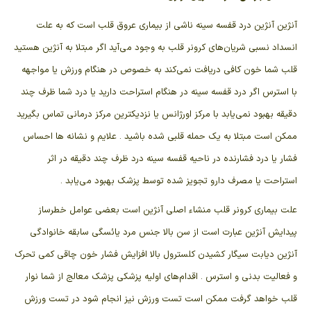
آنژین آنژین درد قفسه سینه ناشی از بیماری عروق قلب است که به علت
انسداد نسبی شریان‌های کرونر قلب به وجود می‌آید اگر مبتلا به آنژین هستید
قلب شما خون کافی دریافت نمی‌کند به خصوص در هنگام ورزش یا مواجهه
با استرس اگر درد قفسه سینه در هنگام استراحت دارید یا درد شما ظرف چند
دقیقه بهبود نمی‌یابد با مرکز اورژانس یا نزدیکترین مرکز درمانی تماس بگیرید
ممکن است مبتلا به یک حمله قلبی شده باشید . علایم و نشانه ها احساس
فشار یا درد فشارنده در ناحیه قفسه سینه درد ظرف چند دقیقه در اثر
استراحت یا مصرف دارو تجویز شده توسط پزشک بهبود می‌یابد .
علت بیماری کرونر قلب منشاء اصلی آنژین است بعضی عوامل خطرساز
پیدایش آنژین عبارت است از سن بالا جنس مرد یائسگی سابقه خانوادگی
آنژین دیابت سیگار کشیدن کلسترول بالا افزایش فشار خون چاقی کمی تحرک
و فعالیت بدنی و استرس . اقدام‌های اولیه پزشکی پزشک معالج از شما نوار
قلب خواهد گرفت ممکن است تست ورزش نیز انجام شود در تست ورزش