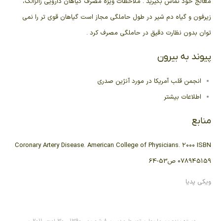
معالج خود تماس بگیرید . ملاحظات ویژه مصرف گیاهان دارویی زالزالک،
زیرفون و گیاه دم شیر در طول حاملگی مجاز است گیاهان قوی تر را نمی
توان بدون نظارت دقیق در حاملگی مصرف کرد .
پیوند به بیرون
انجمن قلب آمریکا در مورد آنژین صدری
اطلاعات بیشتر
منابع
Coronary Artery Disease. American College of Physicians. ۲۰۰۰ ISBN
078945159 ص53-64
ويكي پديا