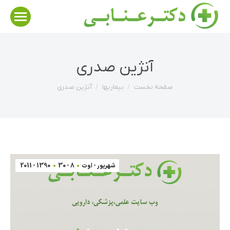
آنژین صدری
مکان شما:
صفحه نخست
بیماریها
آنژین صدری
شهریور - اوت
8 - 30
1390 - 2011