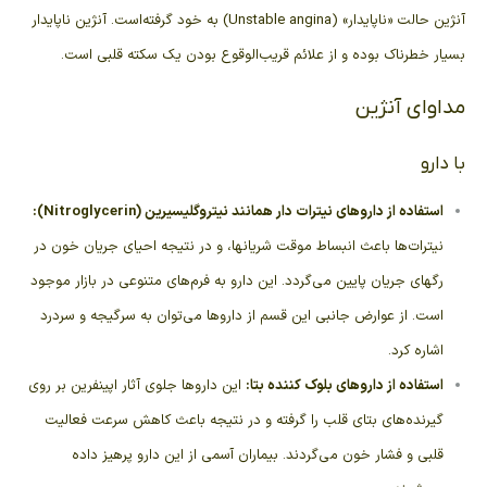
آنژین حالت «ناپایدار» (Unstable angina) به خود گرفته‌است. آنژین ناپایدار
بسیار خطرناک بوده و از علائم قریب‌الوقوع بودن یک
سکته قلبی
است.
مداوای آنژین
با دارو
استفاده از داروهای نیترات دار همانند نیتروگلیسیرین (Nitroglycerin):
نیترات‌ها باعث انبساط موقت شریانها، و در نتیجه احیای جریان خون در
رگهای جریان پایین می‌گردد. این دارو به فرم‌های متنوعی در بازار موجود
است. از عوارض جانبی این قسم از داروها می‌توان به سرگیجه و سردرد
اشاره کرد.
استفاده از داروهای
بلوک کننده بتا
:
این داروها جلوی آثار اپینفرین بر روی
گیرنده‌های بتای قلب را گرفته و در نتیجه باعث کاهش سرعت فعالیت
قلبی و
فشار خون
می‌گردند. بیماران
آسمی
از این دارو پرهیز داده