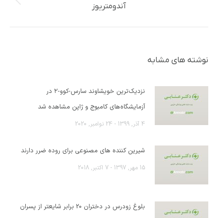
پست
آندومتریوز
قبلی:
نوشته های مشابه
نزدیک‌ترین خویشاوند سارس-کوو-۲ در
آزمایشگاه‌های کامبوج و ژاپن مشاهده شد
4 آذر, 1399 - 24 نوامبر, 2020
شیرین کننده های مصنوعی برای روده ضرر دارند
15 مهر, 1397 - 7 اکتبر, 2018
بلوغ زودرس در دختران 20 برابر شایعتر از پسران