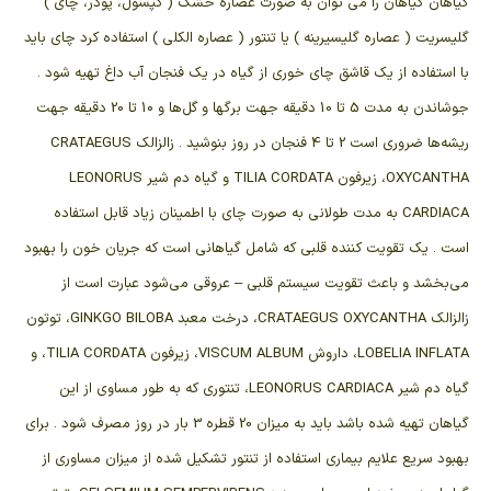
گیاهان گیاهان را می توان به صورت عصاره خشک ( کپسول، پودر، چای )
گلیسریت ( عصاره گلیسیرینه ) یا تنتور ( عصاره الکلی ) استفاده کرد چای باید
با استفاده از یک قاشق چای خوری از گیاه در یک فنجان آب داغ تهیه شود .
جوشاندن به مدت 5 تا 10 دقیقه جهت برگها و گل‌ها و 10 تا 20 دقیقه جهت
ریشه‌ها ضروری است 2 تا 4 فنجان در روز بنوشید . زالزالک CRATAEGUS
OXYCANTHA، زیرفون TILIA CORDATA و گیاه دم شیر LEONORUS
CARDIACA به مدت طولانی به صورت چای با اطمینان زیاد قابل استفاده
است . یک تقویت کننده قلبی که شامل گیاهانی است که جریان خون را بهبود
می‌بخشد و باعث تقویت سیستم قلبی – عروقی می‌شود عبارت است از
زالزالک CRATAEGUS OXYCANTHA، درخت معبد GINKGO BILOBA، توتون
LOBELIA INFLATA، داروش VISCUM ALBUM، زیرفون TILIA CORDATA، و
گیاه دم شیر LEONORUS CARDIACA، تنتوری که به طور مساوی از این
گیاهان تهیه شده باشد باید به میزان 20 قطره 3 بار در روز مصرف شود . برای
بهبود سریع علایم بیماری استفاده از تنتور تشکیل شده از میزان مساوری از