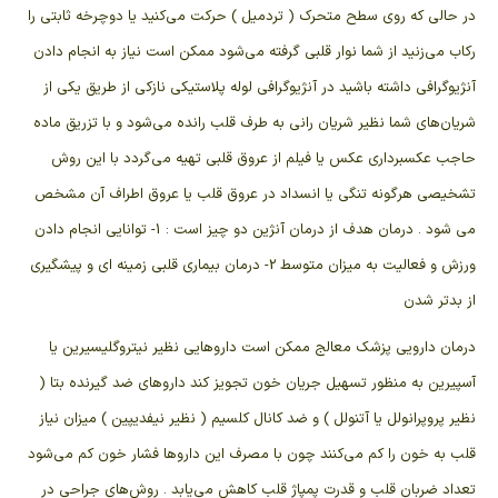
در حالی که روی سطح متحرک ( تردمیل ) حرکت می‌کنید یا دوچرخه ثابتی را
رکاب می‌زنید از شما نوار قلبی گرفته می‌شود ممکن است نیاز به انجام دادن
آنژیوگرافی داشته باشید در آنژیوگرافی لوله پلاستیکی نازکی از طریق یکی از
شریان‌های شما نظیر شریان رانی به طرف قلب رانده می‌شود و با تزریق ماده
حاجب عکسبرداری عکس یا فیلم از عروق قلبی تهیه می‌گردد با این روش
تشخیصی هرگونه تنگی یا انسداد در عروق قلب یا عروق اطراف آن مشخص
می شود . درمان هدف از درمان آنژین دو چیز است : 1- توانایی انجام دادن
ورزش و فعالیت به میزان متوسط 2- درمان بیماری قلبی زمینه ای و پیشگیری
از بدتر شدن
درمان دارویی پزشک معالج ممکن است داروهایی نظیر نیتروگلیسیرین یا
آسپیرین به منظور تسهیل جریان خون تجویز کند داروهای ضد گیرنده بتا (
نظیر پروپرانولل یا آتنولل ) و ضد کانال کلسیم ( نظیر نیفدیپین ) میزان نیاز
قلب به خون را کم می‌کنند چون با مصرف این داروها فشار خون کم می‌شود
تعداد ضربان قلب و قدرت پمپاژ قلب کاهش می‌یابد . روش‌های جراحی در