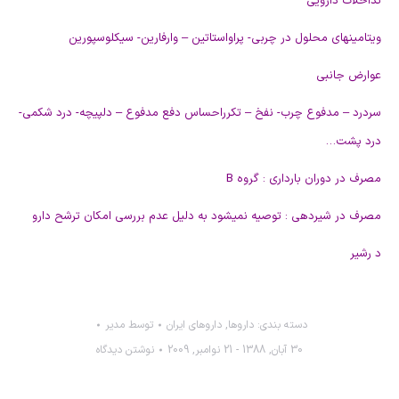
تداخلات دارويی
ويتامينهای محلول در چربی- پراواستاتين – وارفارين- سيکلوسپورين
عوارض جانبی
سردرد – مدفوع چرب- نفخ – تکرراحساس دفع مدفوع – دلپيچه- درد شکمی-
درد پشت…
مصرف در دوران بارداری : گروه B
مصرف در شيردهی : توصيه نميشود به دليل عدم بررسی امکان ترشح دارو
د رشير
دسته بندی:
داروها
,
داروهاي ايران
توسط
مدیر
30 آبان, 1388 - 21 نوامبر, 2009
نوشتن دیدگاه