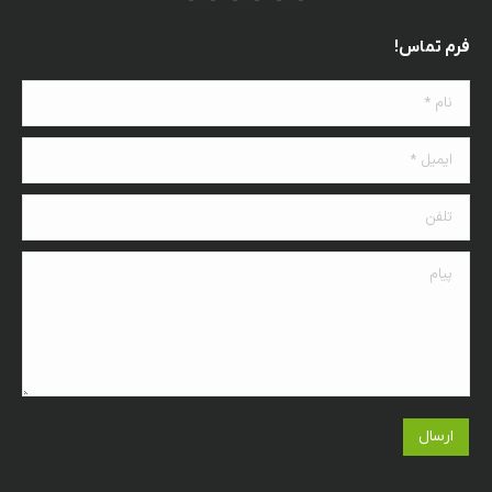
فرم تماس!
نام *
ایمیل *
تلفن
پیام
ارسال