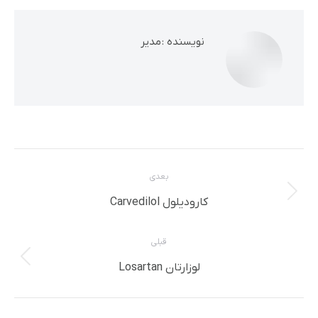
نویسنده :
مدیر
ناوبری
بعدی
مطلب
نوشته
کارودیلول Carvedilol
بعدی:
قبلی
پست
لوزارتان Losartan
قبلی: