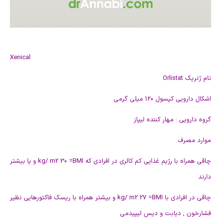
Xenical
نام ژنريک Orlistat
اشکال دارويی کپسول 120 ميلی گرمی
گروه دارویی : مهار کننده ليپاز
موارد مصرف
چاقی همراه با رژيم غذايی کم کالری در افرادی که kg/ m2 30 =BMI و يا بيشتر
دارند
چاقی در افرادی با kg/ m2 27 =BMI و بيشتر همراه با ريسک فاکتورهايی نظير
فشارخون , ديابت و ديس ليپيدمی