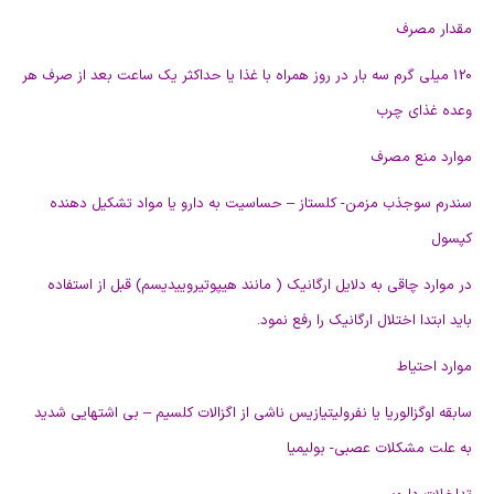
مقدار مصرف
120 ميلی گرم سه بار در روز همراه با غذا يا حداکثر يک ساعت بعد از صرف هر
وعده غذای چرب
موارد منع مصرف
سندرم سوجذب مزمن- کلستاز – حساسيت به دارو يا مواد تشکيل دهنده
کپسول
در موارد چاقی به دلايل ارگانيک ( مانند هيپوتيروييديسم) قبل از استفاده
بايد ابتدا اختلال ارگانيک را رفع نمود.
موارد احتياط
سابقه اوگزالوريا يا نفروليتيازيس ناشی از اگزالات کلسيم – بی اشتهايی شديد
به علت مشکلات عصبی- بوليميا