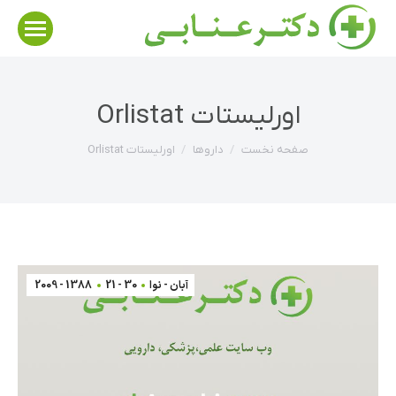
اورلیستات Orlistat
مکان شما:
صفحه نخست
داروها
اورلیستات Orlistat
آبان - نوا
30 - 21
1388 - 2009