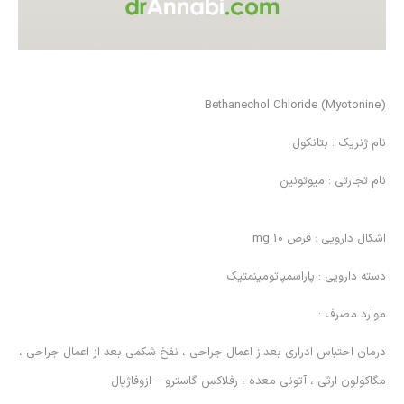
(Bethanechol Chloride (Myotonine
نام ژنريك : بتانكول
نام تجارتي : ميوتونين
اشكال دارويي : قرص 10 mg
دسته دارويي : پاراسمپاتومينمتيك
موارد مصرف :
درمان احتباس ادراري بعداز اعمال جراحي ، نفخ شكمي بعد از اعمال جراحي ،
مگاكولون ارثي ، آتوني معده ، رفلاكس گاسترو – ازوفاژيال