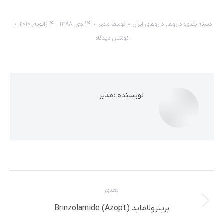
دسته بندی:
داروها
,
داروهاي ايران
توسط
مدیر
14 دی, 1388 - 4 ژانویه, 2010
نوشتن دیدگاه
نویسنده :
مدیر
ناوبری
بعدی
مطلب
نوشته
برینزولاماید (Brinzolamide (Azopt
بعدی: