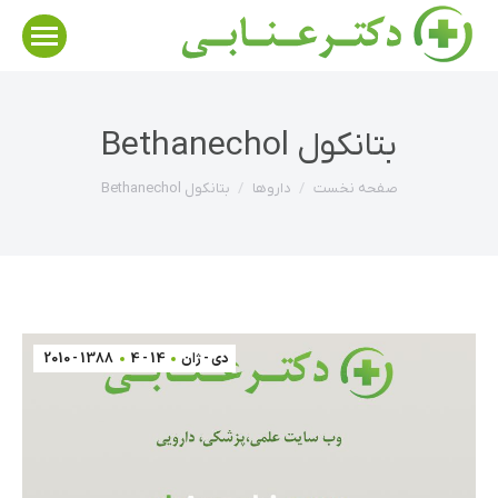
بتانکول Bethanechol
مکان شما:
صفحه نخست
داروها
بتانکول Bethanechol
دی - ژان
14 - 4
1388 - 2010