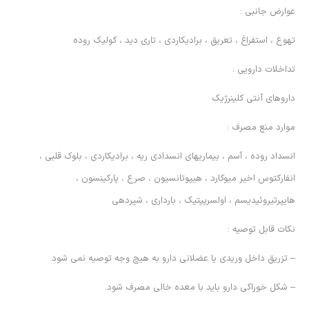
عوارض جانبي :
تهوع ، استفراغ ، تعريق ، براديكاردي ، تاري ديد ، كوليك روده
تداخلات دارويي :
داروهاي آنتي كلينرژيك
موارد منع مصرف :
انسداد روده ، آسم ، بيماريهاي انسدادي ريه ، براديكاردي ، بلوك قلبي ،
انفاركتوس اخير ميوكارد ، هيپوتانسيون ، صرع ، پاركينسون ،
هايپرتيروئيديسم ، اولسرپپتيك ، بارداري ، شيردهي
نكات قابل توصيه :
– تزريق داخل وريدي يا عضلاني دارو به هيچ وجه توصيه نمي شود.
– شكل خوراكي دارو بايد با معده خالي مصرف شود.