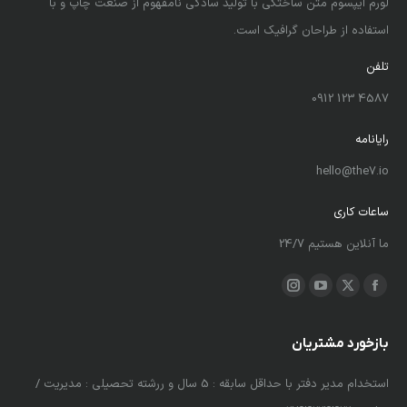
لورم ایپسوم متن ساختگی با تولید سادگی نامفهوم از صنعت چاپ و با
استفاده از طراحان گرافیک است.
تلفن
4587 123 0912
رایانامه
hello@the7.io
ساعات کاری
ما آنلاین هستیم 24/7
ما را دنبال کنید در:
X
فیسبوک
یوتیوب
اینستاگرام
باز
باز
باز
باز
کردن
کردن
کردن
کردن
بازخورد مشتریان
برگه
برگه
برگه
برگه
 و
استخدام مدیر دفتر با حداقل سابقه : 5 سال و ررشته تحصیلی : مدیریت /
لورم
در
در
در
در