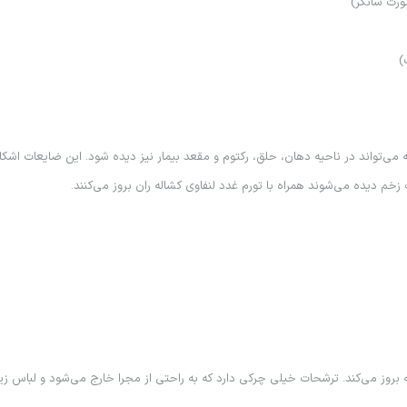
ناحيه تناسلي نيست بلكه مي‌تواند در ناحيه دهان، حلق، ركتوم و مقعد بيمار نيز ديده شود. اين
خم ديده مي‌شوند همراه با تورم غدد لنفاوي كشاله ران بروز مي‌كنند.
روز مي‌كند. ترشحات خيلي چركي دارد كه به راحتي از مجرا خارج مي‌شود و لباس زير ر