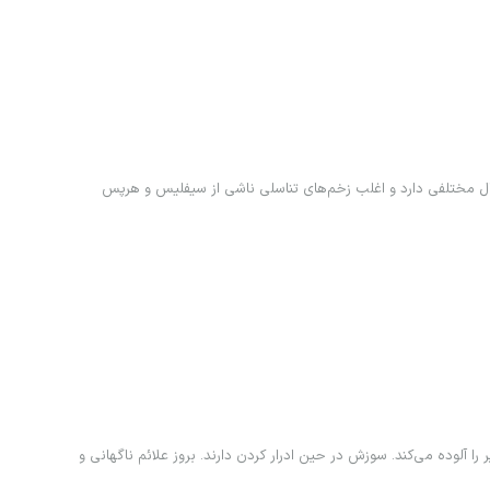
 ضايعات اشكال مختلفي دارد و اغلب زخم‌هاي تناسلي ناشي از سيفليس و هرپس
ا آلوده مي‌كند. سوزش در حين ادرار كردن دارند. بروز علائم ناگهاني و