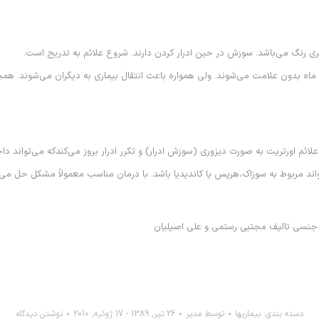
ري رنگ مي‌باشد. سوزش در حين ادرار كردن دارند. شروع علائم به تدريج است.
95% از بيماران همراه با ترشح مجرا در صورت عدم درمان، ظرف مدت 6 ماه بدون علامت مي‌شوند. ولي همواره باعث انتقال 
 علائم اورتريت به صورت ديزوري (سوزش ادرار) و تكرر ادرار بروز مي‌كندكه مي‌تواند 
واند مربوط به سوزاك،هرپس يا كانديديا باشد. با درمان مناسب معمولاً مشكل حل مي
اي جنسي تاليف مجتبي رستمي و علي اصيليان
دسته بندی:
بیماریها
توسط
مدیر
26 تیر, 1389 - 17 ژوئیه, 2010
نوشتن دیدگاه