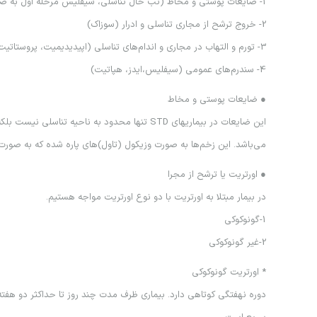
1- ضايعات پوستي و مخاط (تب خال تناسلي، سيفليس مرحله اول به صورت شانكر)
2- خروج ترشح از مجاري تناسلي و ادرار (سوزاك)
3- تورم و التهاب در مجاري و اندام‌هاي تناسلي (اپيديديميت، پروستاتيت)
4- سندرم‌هاي عمومي (سيفليس،ايدز، هپاتيت)
● ضايعات پوستي و مخاط
اين ضايعات در بيماريهاي STD تنها محدود به 
مي‌باشد. اين زخم‌ها به صورت وزيكول (تاول)‌هاي پاره شده كه به صورت ز
● اورتريت يا ترشح از مجرا
در بيمار مبتلا به اورتريت با دو نوع اورتريت مواجه هستيم.
1-گونوكوكي
2-غير گونوكوكي
* اورتريت گونوكوكي
دوره نهفتگي كوتاهي دارد. بيماري ظرف مدت چند روز تا حداكثر دو هفته ب