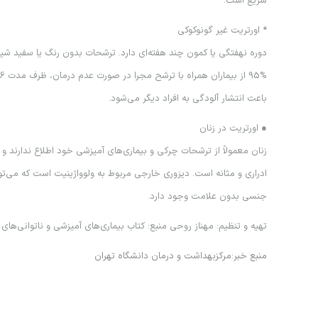
سريع است.
* اورتريت غير گونوكوكي
دوره نهفتگي يا كمون چند هفته‌اي دارد. ترشحات بدون رنگ يا سفيد شي
باعث انتشار آلودگي به افراد ديگر مي‌شود.
● اورتريت در زنان
زنان معمولاً از ترشحات چركي و بيماري‌هاي آميزشي خود اطلاع ندارند و
ادراري و مثانه است. ديزوري خارجي مربوط به ولوواژينيت است كه مي‌ت
جنسي بدون علامت وجود دارد.
تهيه و تنظيم: مهناز روحي منبع: كتاب بيماري‌هاي آميزشي و ناتواني‌ه
منبع خبر:مرکزبهداشت و درمان دانشگاه تهران