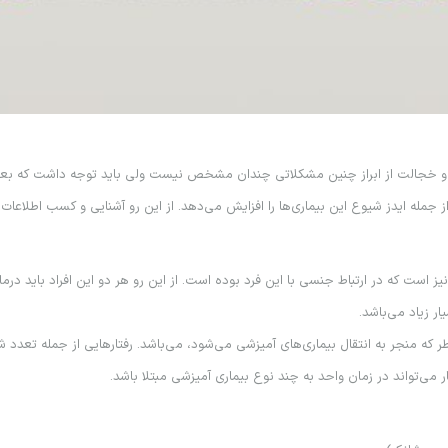
رس و خجالت از ابراز چنين مشكلاتي چندان مشخص نيست ولي بايد توجه داشت كه بعض
جمله ايدز شيوع اين بيماري‌ها را افزايش مي‌دهد. از اين رو آشنايي و كسب اطلاعات د
نيز است كه در ارتباط جنسي با اين فرد بوده است. از اين رو هر دو اين افراد بايد 
ار زياد مي‌باشد.
ر كه منجر به انتقال بيماري‌هاي آميزشي مي‌شود، مي‌باشد. رفتارهايي از جمله تع