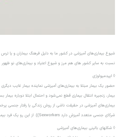
شيوع بيماري‌هاي آميزشي در كشور ما به دليل فرهنگ بيماران و يا ت
نسبت به ساير كشور هاي هم مرز و شيوع اعتياد و بيماري‌هاي نو ظهور از 
◊ اپيدميولوژي
حضور يك بيمار مبتلا به بيماري‌هاي آميزشي نماينده بيمار غايب ديگري 
بيمار، زنجيره انتقال بيماري قطع نمي‌شود و احتمال ابتلا دوباره بيمار بسي
بيماري‌هاي آميزشي در حقيقت ناشي از روش زندگي يا رفتار جنسي پرخط
شركاي جنسي متعدد آميزش دارد Sexworkers)). از اين رو يك فرد بيمار مي‌تواند در زمان واحد به چند نوع بيماري آميزشي مبتلا باشد.
◊ شكلهاي باليني بيماري‌هاي آميزشي