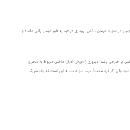
بيماري به ديگران مي‌شوند. همچنين در صورت درمان ناقص، بيماري در فرد به طور مزمن باقي مانده و
داخلي يا خارجي باشد. ديزوري (سوزش ادرار) داخلي مربوط به مجراي
‌شود ولي اگر فرد مجدداً مبتلا شوند نشانه اين است كه يك شريك