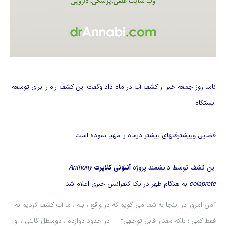
ناسا روز جمعه خبر از كشف آب در ماه داد وگفت اين كشف راه را براي توسعه
ايستگاه
فضايي وپيشترفتهاي بيشتر درماه را مهيا نموده است.
اين کشف توسط دانشمند پروژه
آنتونی
كلاپرت
Anthony
colaprete
به هنگام ظهر در یک کنفرانس خبری اعلام شد.
“من امروز در اینجا به شما مي گویم که در واقع ، بله ، ما آب كشف كرديم نه
فقط کمی ؛ بلكه مقدار قابل توجهی” — در حدود دوازده ، دوسطل گالني ، او