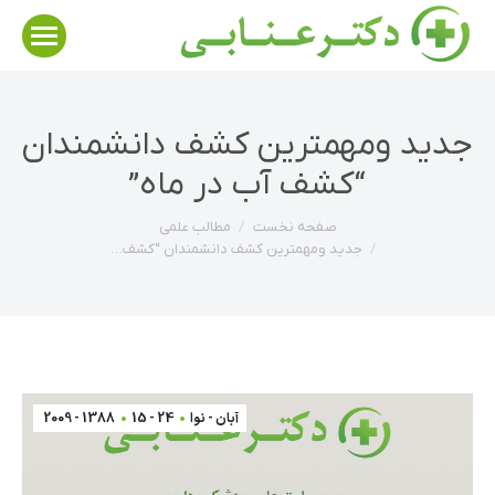
جدید ومهمترین کشف دانشمندان
“کشف آب در ماه”
مکان شما:
صفحه نخست
مطالب علمي
جدید ومهمترین کشف دانشمندان “کشف…
آبان - نوا
24 - 15
1388 - 2009