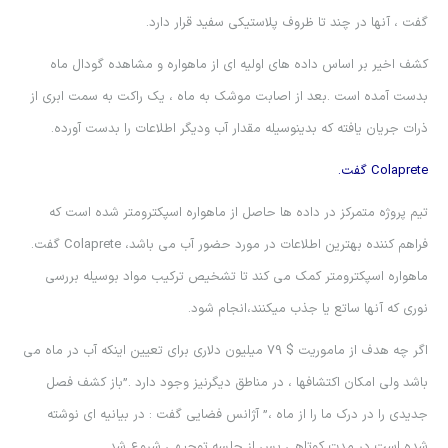
گفت ، آنها در چند تا ظروف پلاستیکی سفید قرار دارد.
كشف اخير بر اساس داده هاي اوليه اي از ماهواره و مشاهده گودال ماه
بدست آمده است .بعد از اصابت موشك به ماه ، يك راكت به سمت ابري از
ذرات جريان يافته كه بدينوسيله مقدار آب وديگر اطلاعات را بدست آورده.
Colaprete گفت.
تیم پروژه متمرکز در داده ها حاصل از ماهواره اسپکترومتر شده است که
فراهم كننده بهترین اطلاعات در مورد حضور آب مي باشد، Colaprete گفت.
ماهواره اسپکترومتر کمک می کند تا تشخیص ترکیب مواد بوسيله بررسی
نوري كه آنها ساتع یا جذب میکنند،انجام شود.
اگر چه هدف از ماموریت $ 79 میلیون دلاري برای تعیین اینکه آب در ماه می
باشد ولي امكان اکتشافها ، در مناطق دیگرنيز وجود دارد .”باز کشف فصل
جدیدی را در درک ما را از ماه ،” آژانس فضایی گفت : در بیانیه ای نوشته
شده است در مدت کوتاهی پس از جلسه توجیهی شروع شد.