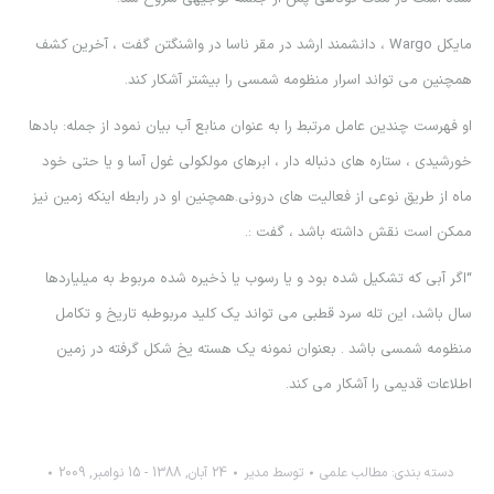
مایکل Wargo ، دانشمند ارشد در مقر ناسا در واشنگتن گفت ، آخرین کشف
همچنین می تواند اسرار منظومه شمسی را بيشتر آشكار كند.
او فهرست چندین عامل مرتبط را به عنوان منابع آب بيان نمود از جمله: بادها
خورشیدی ، ستاره های دنباله دار ، ابرهای مولکولی غول آسا و یا حتی خود
ماه از طریق نوعی از فعالیت های دروني.همچنين او در رابطه اينكه زمین نیز
ممکن است نقش داشته باشد ، گفت :.
“اگر آبی که تشکیل شده بود و یا رسوب يا ذخيره شده مربوط به میلیاردها
سال باشد، این تله سرد قطبی می تواند یک کلید مربوطبه تاریخ و تکامل
منظومه شمسی باشد . بعنوان نمونه يك هسته يخ شكل گرفته در زمين
اطلاعات قديمي را آشكار مي كند.
دسته بندی:
مطالب علمي
توسط
مدیر
24 آبان, 1388 - 15 نوامبر, 2009