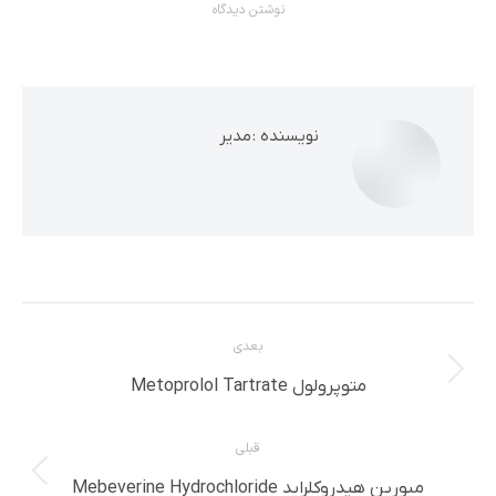
نوشتن دیدگاه
نویسنده :
مدیر
ناوبری
بعدی
مطلب
نوشته
متوپرولول Metoprolol Tartrate
بعدی:
قبلی
پست
مبورین هیدروکلراید Mebeverine Hydrochloride