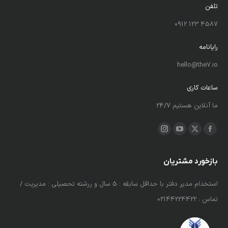
تلفن
4587 123 0912
رایانامه
hello@the7.io
ساعات کاری
ما آنلاین هستیم 24/7
ما را دنبال کنید در:
X
فیسبوک
یوتیوب
اینستاگرام
باز
باز
باز
باز
کردن
کردن
کردن
کردن
بازخورد مشتریان
برگه
برگه
برگه
برگه
 و
استخدام مدیر دفتر با حداقل سابقه : 5 سال و ررشته تحصیلی : مدیریت /
لورم
در
در
در
در
خت
تماس : 02144224422
استف
پنجره
پنجره
پنجره
پنجره
جدید
جدید
جدید
جدید