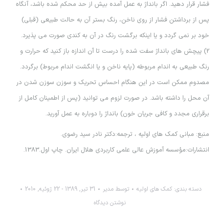
فشار قرار دهید. اگر بانداژ به عمل آمده بیش از حد محکم شده باشد، آنگاه
پس از برداشتن فشار از روی ناخن، رنگ بستر آن به حالت طبیعی (قبلی)
خود بر نمی گردد و یا اینکه برگشت رنگ در آن به کندی صورت می پذیرد.
2) پیچش های بانداژ سفت شده را درست تا آن اندازه باز کنید که حرارت و
رنگ طبیعی به اندام مربوطه (پایه ناخن و یا انگشت اندام مربوط) برگردد.
مصدوم ممکن است در این هنگام احساس تحریک و سوزن سوزن شدن در
آن محل را داشته باشد. در صورت لزوم می توانید (پس از اطمینان کامل از
برقراری مجدد و کافی جریان خون) بانداژ را دوباره به عمل آورید.
منبع: مباني كمك هاي اوليه ، ترجمه:دكتر نادر سيد رضوي.
انتشارات:مؤسسه آموزش عالي علمي كاربردي هلال ايران. چاپ اول.1383.
دسته بندی:
كمك هاي اوليه
توسط
مدیر
31 تیر, 1389 - 22 ژوئیه, 2010
نوشتن دیدگاه