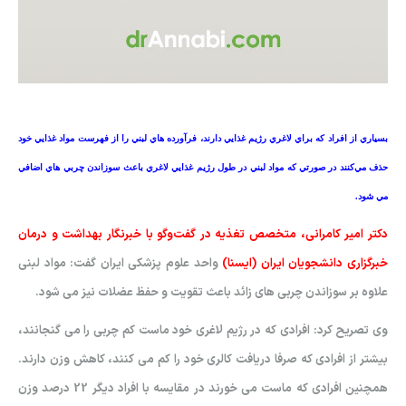
بسياري از افراد که براي لاغري رژيم غذايي دارند، فرآورده هاي لبني را
از فهرست مواد غذايي خود
حذف مي‌کنند در صورتي که مواد لبني در طول رژيم غذايي لاغري باعث سوزاندن چربي هاي اضافي
مي شود.
دکتر امير کامراني، متخصص تغذيه در گفت‌وگو با خبرنگار بهداشت و درمان
خبرگزاري دانشجويان ايران (ايسنا)
واحد علوم پزشکي ايران گفت: مواد لبني
علاوه بر سوزاندن چربي هاي زائد باعث تقويت و حفظ عضلات نيز مي شود.
وي تصريح کرد: افرادي که در رژيم لاغري خود ماست کم چربي را مي گنجانند،
بيشتر از افرادي که صرفا دريافت کالري خود را کم مي کنند، کاهش وزن دارند.
همچنين افرادي که ماست مي خورند در مقايسه با افراد ديگر 22 درصد وزن