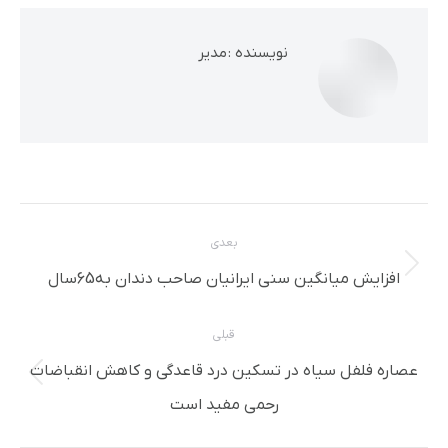
نویسنده :
مدیر
ناوبری
بعدی
مطلب
نوشته
افزایش میانگین سنی ایرانیان صاحب دندان به65سال
بعدی:
قبلی
عصاره فلفل سیاه در تسکین درد قاعدگی و کاهش انقباضات
پست
رحمی مفید است
قبلی: