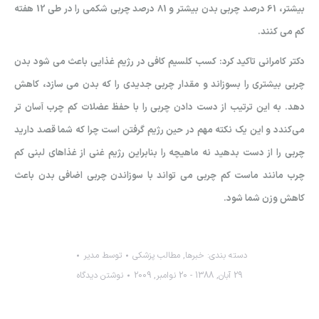
بيشتر، 61 درصد چربي بدن بيشتر و 81 درصد چربي شکمي را در طي 12 هفته
کم مي کنند.
دکتر کامراني تاکيد کرد: کسب کلسيم کافي در رژيم غذايي باعث مي شود بدن
چربي بيشتري را بسوزاند و مقدار چربي جديدي را که بدن مي سازد، کاهش
دهد. به اين ترتيب از دست دادن چربي را با حفظ عضلات کم چرب آسان تر
مي‌كندد و اين يک نکته مهم در حين رژيم گرفتن است چرا که شما قصد داريد
چربي را از دست بدهيد نه ماهيچه را بنابراين رژيم غني از غذاهاي لبني کم
چرب مانند ماست کم چربي مي تواند با سوزاندن چربي اضافي بدن باعث
کاهش وزن شما شود.
دسته بندی:
خبرها
,
مطالب پزشكي
توسط
مدیر
29 آبان, 1388 - 20 نوامبر, 2009
نوشتن دیدگاه