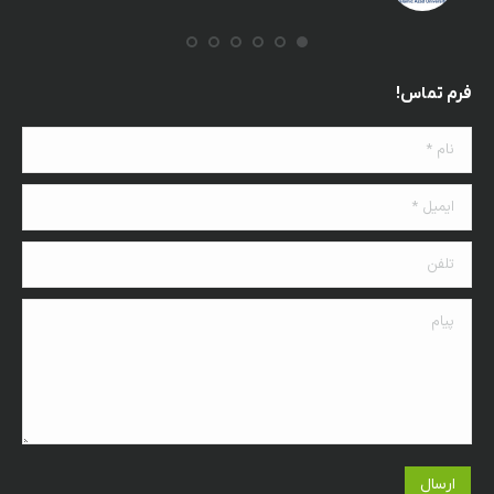
فرم تماس!
نام *
ایمیل *
تلفن
پیام
ارسال