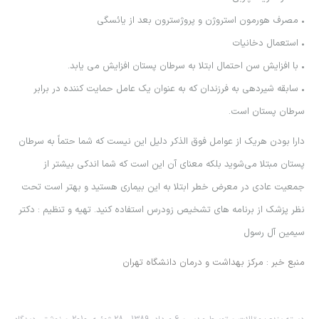
• مصرف هورمون استروژن و پروژسترون بعد از يائسگي
• استعمال دخانيات
• با افزايش سن احتمال ابتلا به سرطان پستان افزايش مي يابد.
• سابقه شيردهي به فرزندان كه به عنوان يك عامل حمايت كننده در برابر
سرطان پستان است.
دارا بودن هريك از عوامل فوق الذكر دليل اين نيست كه شما حتماً به سرطان
پستان مبتلا ‏مي‌شويد بلكه معناي آن اين است كه شما اندكي بيشتر از
جمعيت عادي در معرض خطر ابتلا به اين ‏بيماري هستيد و بهتر است تحت
نظر پزشك از برنامه هاي تشخيص زودرس استفاده كنيد. تهيه و تنظيم : دكتر
سيمين آل رسول
منبع خبر : مركز بهداشت و درمان دانشگاه تهران