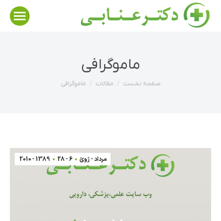
ماموگرافی
مکان شما:
صفحه نخست
مقالات
ماموگرافی
مرداد - ژوئ
6 - 28
1389 - 2010