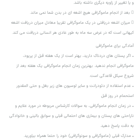
و يا تغيير از زاويه ديگري داشته باشد.
 بعد از انجام ماموگرافي هيچ اشعه اي در بدن شما نمي ماند.
 ميزان اشعه دريافتي در يك ماموگرافي تقريبا معادل ميزان دريافت اشعه
كيهاني است كه در عرض سه ماه به طور عادي هر انساني دريافت مي كند.
آمادگي براي ماموگرافي
• اگر پستان هاي دردناك داريد، بهتر است از يك هفته قبل از پريود،
ماموگرافي انجام ندهيد. بهترين زمان انجام ماموگرافي يك هفته بعد از
شروع سيكل قاعدگي است.
• عدم استفاده از دئودرانت و ساير لوسيون هاي زير بغل و حتي المقدور
استحمام در روز قبل
• در زمان انجام ماموگرافي، به سوالات كارشناس مربوطه در مورد علايم و
ناراحتي هاي پستان و بيماري هاي احتمالي قبلي و سوابق باليني و خانوادگي
به دقت پاسخ دهيد.
• مدارك قبلي (ماموگرافي و سونوگرافي) خود را حتما همراه بياوريد.