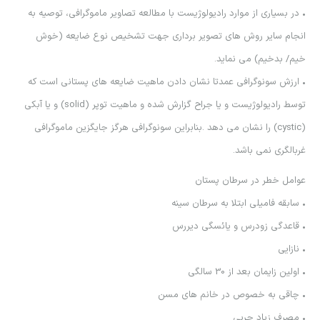
• در بسياري از موارد راديولوژيست با مطالعه تصاوير ماموگرافي، توصيه به
انجام ساير روش هاي تصوير برداري جهت تشخيص نوع ضايعه (خوش
خيم/ بدخيم) مي نمايد.
• ارزش سونوگرافي عمدتا نشان دادن ماهيت ضايعه هاي پستاني است كه
توسط راديولوژيست و يا جراح گزارش شده و ماهيت توپر (solid) و يا آبكي
(cystic) را نشان مي دهد .بنابراين سونوگرافي هرگز جايگزين ماموگرافي
غربالگري نمي باشد.
عوامل خطر در سرطان پستان
• سابقه فاميلي ابتلا به سرطان سينه
• قاعدگي زودرس و يائسگي ديررس
• نازايي
• اولين زايمان بعد از 30 سالگي
• چاقي به خصوص در خانم هاي مسن
• مصرف زياد چربي