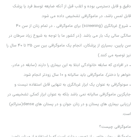
دقيق و قابل دسترسي بوده و اغلب قبل از آنكه ضايعه توسط فرد يا پزشك
قابل لمس باشد، در ماموگرافي تشخيص داده مي شود.
• شروع غربالگري (screening) براي ماموگرافي ، در تمام زنان از سن 40
سالگي سالي يك بار مي باشد. (در كشور ما با توجه به شيوع زياد سرطان در
سن پايين، بسياري از پزشكان، انجام يك ماموگرافي بين سن 35 تا 40 سال را
نيز توصيه مي كنند.)
• در افرادي كه سابقه خانوادگي ابتلا به اين بيماري را دارند (سابقه در مادر،
خواهر يا دختر)، ماموگرافي بايد ساليانه و 10 سال زودتر انجام شود.
• سونوگرافي به عنوان يك ابزار غربالگري به تنهايي قابل استفاده نيست و
جايگزين ماموگرافي ساليانه نمي باشد بلكه به عنوان ابزار كمكي تشخيصي در
ارزيابي بيماري هاي پستان و در زنان جوان و در پستان هاي dense(متراكم)
است.
ماموگرافي چيست؟
ماموگرافي روش خاصي از تصوير برداري است كه با استفاده از ميزان ناچيز