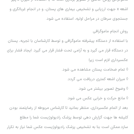
اشعه x جهت ارزيابي و تشخيص بيماري هاي پستان، و در انجام غربالگري و
جستجوي سرطان در مراحل اوليه، استفاده مي شود.
روش انجام ماموگرافي
با استفاده از دستگاه پيشرفته ماموگرافي و توسط كارشناسان با تجربه، پستان
در دستگاه قرار مي گيرد و به آرامي تحت فشار قرار مي گيرد. ايجاد فشار براي
عكسبرداري لازم است زيرا:
◊ تمام ضخامت پستان مشاهده مي شود.
◊ ميزان اشعه كمتري دريافت مي گردد.
◊ وضوح تصوير بيشتر مي شود.
◊ مانع حركت و خرابي عكس مي شود.
بعد از اتمام عكسبرداري، منتظر بمانيد تا كارشناس مربوطه از رضايتمند بودن
كليشه ها جهت گزارش دهي توسط پزشك راديولوژيست شما را مطلع
سازد.ممكن است بنا به تشخيص پزشك راديولوژيست عكس شما نياز به تكرار