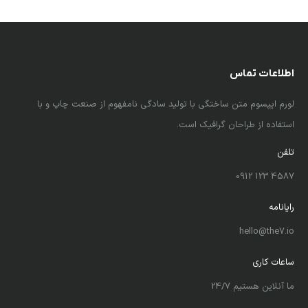
اطلاعات تماس
لورم ایپسوم متن ساختگی با تولید سادگی نامفهوم از صنعت چاپ و با
استفاده از طراحان گرافیک است.
تلفن
4587 123 0912
رایانامه
hello@the7.io
ساعات کاری
ما آنلاین هستیم 24/7