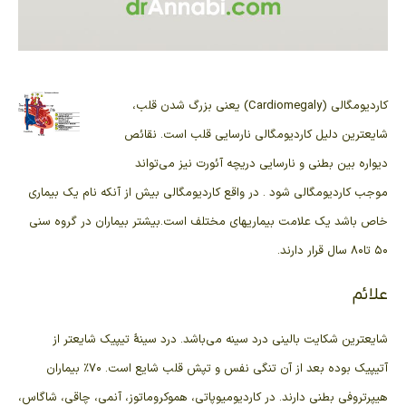
کاردیومگالی (Cardiomegaly) یعنی
بزرگ شدن قلب
،
شایعترین دلیل کاردیومگالی
نارسایی قلب
است. نقائص
دیواره بین بطنی و
نارسایی دریچه آئورت
نیز می‌تواند
موجب کاردیومگالی شود . در واقع کاردیومگالی
بیش از آنکه نام یک بیماری
خاص باشد یک علامت بیماریهای مختلف است.بیشتر بیماران در گروه سنی
۵۰ تا۸۰ سال قرار دارند.
علائم
شایعترین شکایت بالینی درد سینه می‌باشد. درد سینهٔ تیپیک شایعتر از
آتیپیک بوده بعد از آن
تنگی نفس
و
تپش قلب
شایع است. ۷۰٪ بیماران
هیپرتروفی بطنی
دارند. در
کاردیومیوپاتی
،
هموکروماتوز
،
آنمی
، چاقی،
شاگاس
،