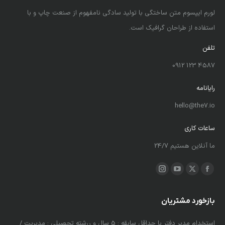
لورم ایپسوم متن ساختگی با تولید سادگی نامفهوم از صنعت چاپ و با
استفاده از طراحان گرافیک است.
تلفن
4587 123 0912
رایانامه
hello@the7.io
ساعات کاری
ما آنلاین هستیم 24/7
ما را دنبال کنید در:
X
فیسبوک
یوتیوب
اینستاگرام
باز
باز
باز
باز
کردن
کردن
کردن
کردن
بازخورد مشتریان
برگه
برگه
برگه
برگه
 و
استخدام مدیر دفتر با حداقل سابقه : 5 سال و ررشته تحصیلی : مدیریت /
لورم