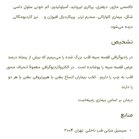
تالاسمی
ماژور،
دیفتری
،
پرکاری تیروئید
،
آمیلوئیدوز
،
کم خونی سلول داسی
شکل
،
بیماری کاوازاکی
،
سندرم ترنر
،
پریکاردیال افیوژن
و … نیز کاردیومگالی
دیده می‌شود.
تشخیص
در
رادیوگرافی
قفسه سینه قلب بزرگ شده را می‌بینیم که بیش از پنجاه درصد
عرض قفسه سینه را پوشانده است . در
الکتروکاردیوگرافی
معمولاً انحراف محور
قلب به چپ را داریم . اغلب بیماران
اتساع بطنی
یا
هیپرتروفی بطنی
یا هر دو
را دارند.
درمان بر اساس بیماری زمینه‌است .
منابع
سیسیل
مبانی طب داخلی
. تهران ۲۰۰۴