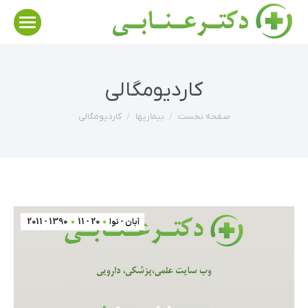
کاردیومگالی
مکان شما:
صفحه نخست
بیماریها
کاردیومگالی
آبان - نوا
20 - 11
1390 - 2011