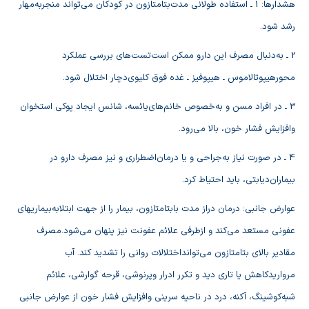
هشدارها: 1 ـ استفاده‌ طولاني‌ مدت‌بتامتازون‌ در كودكان‌ مي‌تواند منجربه‌مهار
رشد شود.
2 ـ به‌دنبال‌ مصرف‌ اين‌ دارو ممكن‌ است‌تست‌هاي‌ بررسي‌ عملكرد
محورهيپوتالاموس‌ ـ هيپوفيز ـ غده‌ فوق‌ كليوي‌دچار اختلال‌ شود.
3 ـ در افراد مسن‌ و به‌خصوص‌ خانم‌هاي‌يائسه‌، شانس‌ ايجاد پوكي‌ استخوان‌
وافزايش‌ فشار خون‌، بالا مي‌رود.
4 ـ در صورت‌ نياز به‌جراحي‌ و يا درمان‌اضطراري‌ و نيز مصرف‌ دارو در
بيماران‌ديابتي‌، بايد احتياط كرد.
عوارض‌ جانبي‌: درمان‌ دراز مدت‌ بابتامتازون‌، بيمار را از جهت‌ ابتلابه‌بيماريهاي‌
عفوني‌ مستعد مي‌كند و ازطرفي‌ علائم‌ عفونت‌ نيز پنهان‌ مي‌شود.مصرف‌
مقادير بالاي‌ بتامتازون‌ مي‌توانداختلالات‌ رواني‌ را تشديد كند. آب‌
مرواريدكاهش‌ يا تاري‌ ديد و تكرر ادرار وپرنوشي‌، قرحه‌ گوارشي‌، علائم‌
شبه‌كوشينگ‌، آكنه‌، درد در ناحيه‌ سريني‌ وافزايش‌ فشار خون‌ از عوارض‌ جانبي‌