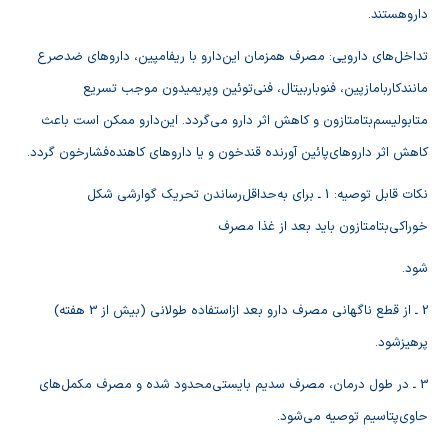
داروهستند.
تداخل‌هاي‌ دارويي‌: مصرف‌ همزمان‌ اين‌دارو با ريفامپين‌، داروهاي‌ ضدصرع‌
مانندكاربامازپين‌، فنوباربيتال‌، فني‌توئين‌ وپريميدون‌ موجب‌ تسريع‌
متابوليسم‌بتامتازون‌ و كاهش‌ اثر دارو مي‌گردد. اين‌دارو ممكن‌ است‌ باعث‌
كاهش‌ اثر داروهاي‌پائين‌ آورنده‌ قندخون‌ و يا داروهاي‌ كاهنده‌فشارخون‌ گردد.
نكات‌ قابل‌ توصيه‌: 1 ـ براي‌ به‌حداقل‌رساندن‌ تحريك‌ گوارشي‌ شكل‌
خوراكي‌بتامتازون‌ بايد بعد از غذا مصرف‌
شود.
2 ـ از قطع‌ ناگهاني‌ مصرف‌ دارو بعد ازاستفاده‌ طولاني‌ (بيش‌ از 3 هفته‌)
پرهيزشود.
3 ـ در طول‌ درمان‌، مصرف‌ سديم‌ بايستي‌محدود شده‌ و مصرف‌ مكمل‌هاي‌
حاوي‌پتاسيم‌ توصيه‌ مي‌شود.