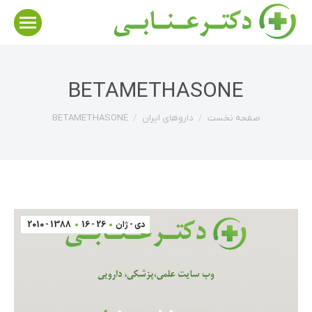
BETAMETHASONE
مکان شما:
صفحه نخست
داروهاي ايران
BETAMETHASONE
دی - ژان
26 - 16
1388 - 2010