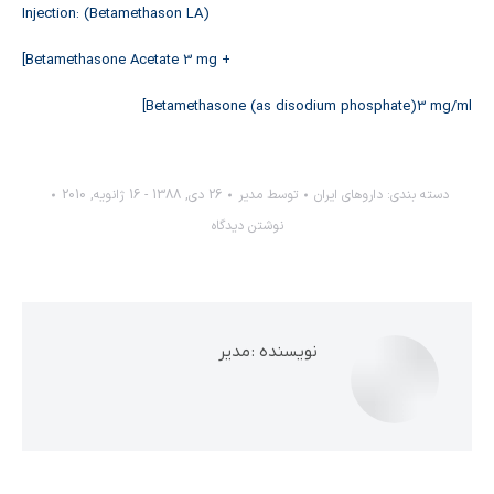
Injection: (Betamethason LA)
[Betamethasone Acetate 3 mg +
Betamethasone (as disodium phosphate)3 mg/ml]
دسته بندی:
داروهاي ايران
توسط
مدیر
26 دی, 1388 - 16 ژانویه, 2010
نوشتن دیدگاه
نویسنده :
مدیر