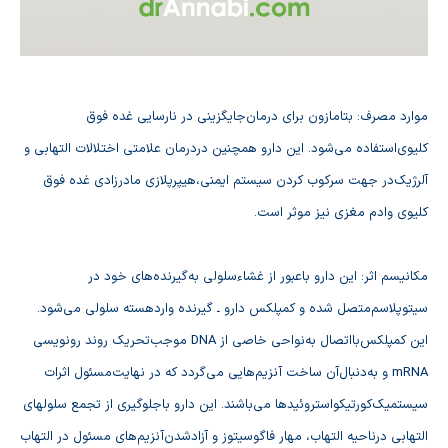
موارد مصرف‌: بتامازون‌ براي‌ درمان‌جايگزيني‌ در نارسايي‌ غده‌ فوق‌
كليوي‌استفاده‌ مي‌شود. اين‌ دارو همچنين‌ دردرمان‌ علامتي‌ اختلالات‌ التهابي‌ و
آلرژيك‌در جهت‌ سركوب‌ كردن‌ سيستم‌ ايمني‌،هيپرپلازي‌ مادرزادي‌ غده‌ فوق‌
كليوي‌ وادم‌ مغزي‌ نيز موثر است‌.
مكانيسم‌ اثر: اين‌ دارو باعبور از غشاءسلولي‌ به‌گيرنده‌هاي‌ خود در
سيتوپلاسم‌متصل‌ شده‌ و كمپلكس‌ دارو ـ گيرنده‌ واردهسته‌ سلولي‌ مي‌شود.
اين‌ كمپلكس‌بااتصال‌ به‌نواحي‌ خاصي‌ از DNA موجب‌تحريك‌ روند رونويسي‌
mRNA و به‌دنبال‌آن‌ ساخت‌ آنزيم‌هايي‌ مي‌گردد كه‌ در نهايت‌مسئول‌ اثرات‌
سيستميك‌كورتيكواستروئيدها مي‌باشند. اين‌ دارو باجلوگيري‌ از تجمع‌ سلولهاي‌
التهابي‌ درناحيه‌ التهاب‌، مهار فاگوسيتوز و آزادشدن‌آنزيم‌هاي‌ مسئول‌ در التهاب‌