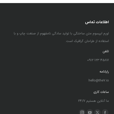
اطلاعات تماس
لورم ایپسوم متن ساختگی با تولید سادگی نامفهوم از صنعت چاپ و با
استفاده از طراحان گرافیک است.
تلفن
4587 123 0912
رایانامه
hello@the7.io
ساعات کاری
ما آنلاین هستیم 24/7
ما را دنبال کنید در: