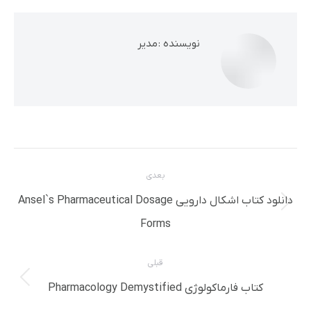
نویسنده :
مدیر
ناوبری
بعدی
مطلب
دانلود کتاب اشکال دارویی Ansel`s Pharmaceutical Dosage
نوشته
Forms
بعدی:
قبلی
پست
کتاب فارماکولوژی Pharmacology Demystified
قبلی: