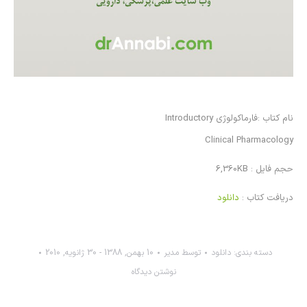
نام كتاب :فارماکولوژی Introductory
Clinical Pharmacology
حجم فايل : 6,360KB
دريافت كتاب :
دانلود
دسته بندی:
دانلود
توسط
مدیر
10 بهمن, 1388 - 30 ژانویه, 2010
نوشتن دیدگاه