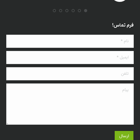
فرم تماس!
نام *
ایمیل *
تلفن
پیام
ارسال